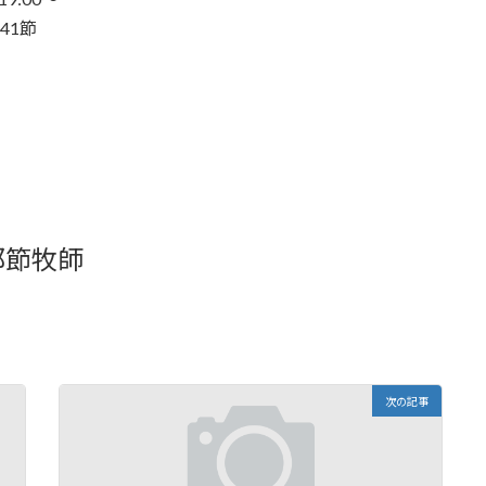
1節
部節牧師
次の記事