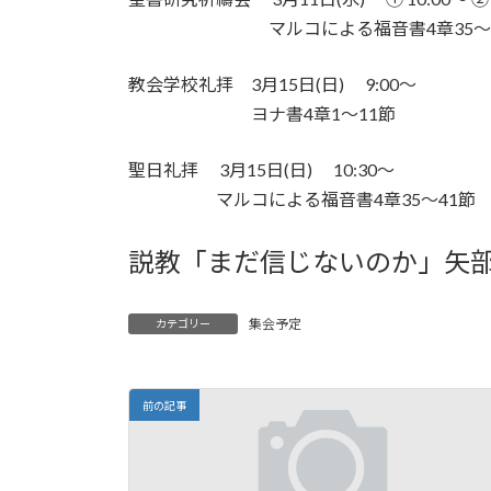
日
マルコによる福音書4章35〜4
時
:
教会学校礼拝 3月15日(日) 9:00～
ヨナ書4章1〜11節
聖日礼拝 3月15日(日) 10:30～
マルコによる福音書4章35〜41節
説教「まだ信じないのか」矢
集会予定
カテゴリー
前の記事