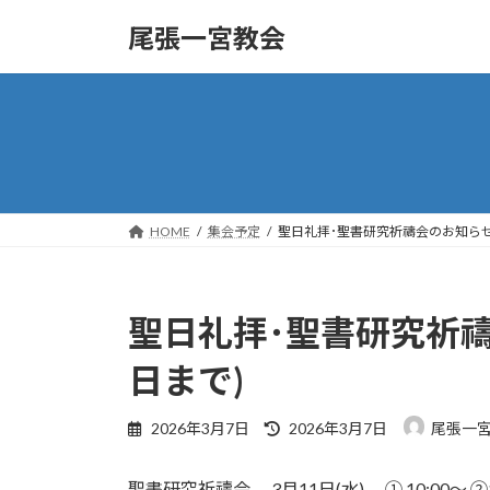
コ
ナ
尾張一宮教会
ン
ビ
テ
ゲ
ン
ー
ツ
シ
へ
ョ
ス
ン
キ
に
ッ
移
HOME
集会予定
聖日礼拝･聖書研究祈禱会のお知らせ(2
プ
動
聖日礼拝･聖書研究祈禱会
日まで)
最
2026年3月7日
2026年3月7日
尾張一
終
更
聖書研究祈禱会 3月11日(水) ① 10:00～ ②1
新