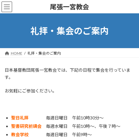
コ
ナ
尾張一宮教会
ン
ビ
テ
ゲ
ン
ー
ツ
シ
礼拝・集会のご案内
へ
ョ
ス
ン
キ
に
ッ
移
HOME
礼拝・集会のご案内
プ
動
日本基督教団尾張一宮教会では、下記の日程で集会を行っていま
す。
お気軽にご参加ください。
聖日礼拝
毎週日曜日 午前10時30分～
聖書研究祈禱会
毎週水曜日 午前10時～、午後７時～
教会学校
毎週日曜日 午前9時～