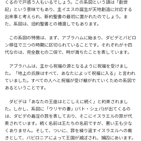
くるので戸惑う人もいるでしょう。この系図という語は「創世
記」という意味でもあり、主イエスの誕生が天地創造に対応する
出来事と考えられ、新約聖書の最初に置かれたのでしょう。ま
た、系図は、旧約聖書との橋渡しでもあります。
この系図の特徴は、まず、アブラハムに始まり、ダビデとバビロ
ン移住で三つの時期に区切られていることです。それぞれが十四
代なのは、完全数七の二倍で、時が満ちたことを表しています。
アブラハムは、主から祝福の源となるように祝福を受けまし
た。「地上の氏族はすべて、あなたによって祝福に入る」と言われ
ていました。すべての人へと祝福が受け継がれていくための系図で
あるということです。
ダビデは「あなたの王座はとこしえに続く」と約束されまし
た。しかし、系図に「ウリヤの妻」(バト・シェバ)が出てくるの
は、ダビデの姦淫の罪を表しており、そこにイスラエルの罪が代
表されています。続く名前は王たちの名前ですが、悪い王も少な
くありません。そして、ついに、罪を繰り返すイスラエルへの裁
きとして、バビロニアによって王国が滅ぼされ、捕囚にあいます。