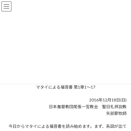
コ
ナ
尾張一宮教会
ン
ビ
テ
ゲ
ン
ー
ツ
シ
マタイによる福音書 第1章1～17
へ
ョ
ス
ン
キ
に
ッ
移
HOME
礼拝・集会のご案内
説教の要旨集
マタイによる福音書
プ
動
マタイによる福音書 第1章1～17
主イエス・キリストの系図
マタイによる福音書 第1章1～17
2016年12月18日(日)
日本基督教団尾張一宮教会 聖日礼拝説教
矢部節牧師
今日からマタイによる福音書を読み始めます。まず、系図が出て