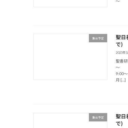
～ ヨ
聖日
集会予定
で)
2025年
聖書研究
～ 
9:0
月 […]
聖日
集会予定
で)