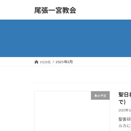
コ
ナ
尾張一宮教会
ン
ビ
テ
ゲ
ン
ー
ツ
シ
へ
ョ
ス
ン
キ
に
ッ
移
HOME
2025年3月
プ
動
聖日
集会予定
で)
2025年
聖書研
ルカに