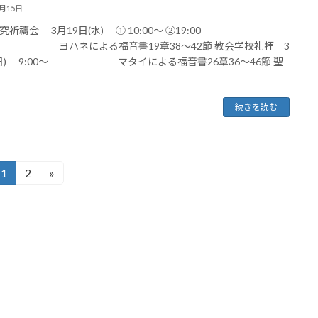
3月15日
祈禱会 3月19日(水) ① 10:00～ ②19:00
ヨハネによる福音書19章38〜42節 教会学校礼拝 3
(日) 9:00～ マタイによる福音書26章36〜46節 聖
続きを読む
1
2
»
固
固
定
定
ペ
ペ
ー
ー
ジ
ジ