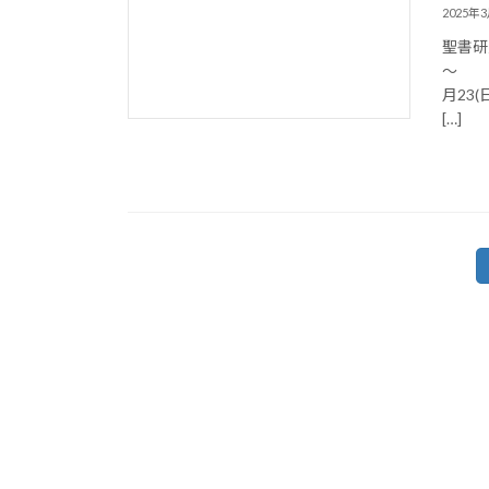
2025年
聖書研究
～ 
月23
[…]
投
稿
ナ
ビ
ゲ
ー