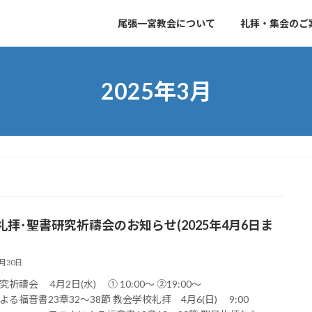
尾張一宮教会について
礼拝・集会のご
2025年3月
礼拝･聖書研究祈禱会のお知らせ(2025年4月6日ま
3月30日
究祈禱会 4月2日(水) ① 10:00～ ②19:00～
よる福音書23章32〜38節 教会学校礼拝 4月6(日) 9:00