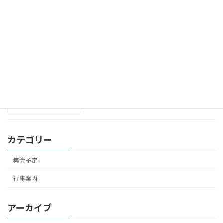
聖日礼拝･聖書研究祈禱会のお知らせ
集会予定
(2026年6月14日まで)
2026年6月7日
聖日礼拝･聖書研究祈禱会のお知らせ
集会予定
(2026年6月7日まで)
2026年5月31日
カテゴリー
集会予定
行事案内
アーカイブ