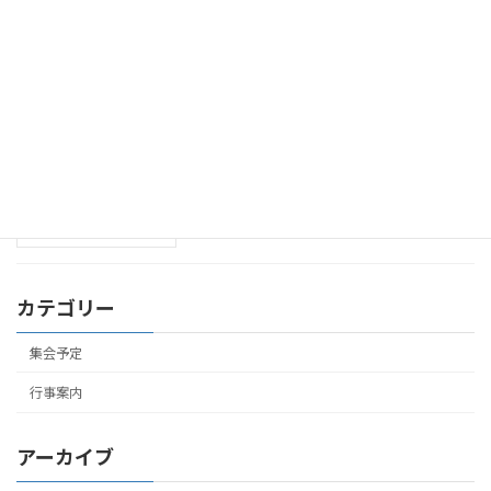
聖日礼拝･聖書研究祈禱会のお知らせ
集会予定
(2026年6月14日まで)
2026年6月7日
聖日礼拝･聖書研究祈禱会のお知らせ
集会予定
(2026年6月7日まで)
2026年5月31日
カテゴリー
集会予定
行事案内
アーカイブ