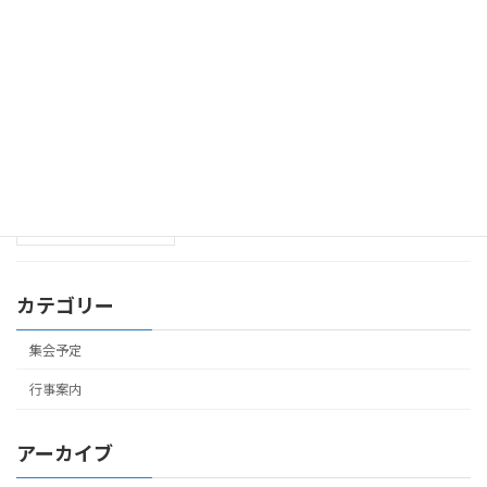
聖日礼拝･聖書研究祈禱会のお知らせ
集会予定
(2026年6月21日まで)
2026年6月14日
聖日礼拝･聖書研究祈禱会のお知らせ
集会予定
(2026年6月14日まで)
2026年6月7日
カテゴリー
集会予定
行事案内
アーカイブ